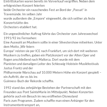
Eintrittskarten waren bereits im Vorverkauf vergriffen. Neben dem
erfolgreichen Konzert feierten
beide Orchester ein rauschendes Fest an Bord der „Passat“ in
Travemünde. Im selben Jahr
wurde außerdem die „Empore“ eingeweiht, die sich seither als feste
Konzertstätte des
Orchesters etabliert hat.
Ein ungewöhnlicher Auftrag führte das Orchester zum Jahreswechsel
1991/92 ins Fernsehen:
Eine Auswahl an Musikern sollte in einer Silvestershow mitwirken. Unter
dem Motto „Wir feiern
Europa“ reisten sie per ICE nach Frankfurt, um sich dort mit weiteren
Musikern zu treffen, gaben ein Platzkonzert vor der Alten Oper und
flogen anschließend nach Mallorca. Dort wurde mit dem
Pianisten und damaligen Leiter des Schleswig-Holstein-Musikfestivals
Justus Frantz und der
Philharmonie Warschau auf 10.000 Metern Höhe ein Konzert gespielt –
ein Auftritt, der es bis ins
Guinness-Buch der Rekorde schaffte.
1992 stand das zehnjährige Bestehen der Partnerschaft mit den
Freunden aus Pont SainteMarie im Mittelpunkt. Neben Konzerten
gehörte auch ein Besuch im neu eröffneten Disneyland
Paris zum Programm. Zudem schaffte man einen Anhänger für den
Instrumententransport an,