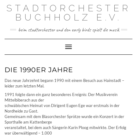
Skip
STADTORCHESTER
to
content
BUCHHOLZ E.V.
beim stadtorchester und den early birds spielt die musik
Toggle Navigation
DIE 1990ER JAHRE
Das neue Jahrzehnt begann 1990 mit einem Besuch aus Hainstadt –
leider zum letzten Mal.
1991 folgte dann ein ganz besonderes Ereignis: Der Musikverein
Mittelbiberach aus der
schwäbischen Heimat von Dirigent Eugen Ege war erstmals in der
Nordheide zu Gast.
Gemeinsam mit dem Blasorchester Sprötze wurde ein Konzert in der
Sporthalle am Kattenberge
veranstaltet, bei dem auch Sängerin Karin Ploog mitwirkte. Der Erfolg
war überwältigend – 1.000