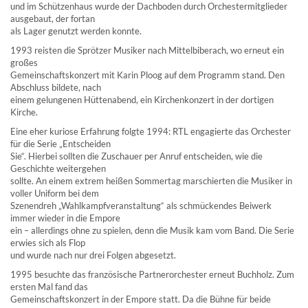
und im Schützenhaus wurde der Dachboden durch Orchestermitglieder
ausgebaut, der fortan
als Lager genutzt werden konnte.
1993 reisten die Sprötzer Musiker nach Mittelbiberach, wo erneut ein
großes
Gemeinschaftskonzert mit Karin Ploog auf dem Programm stand. Den
Abschluss bildete, nach
einem gelungenen Hüttenabend, ein Kirchenkonzert in der dortigen
Kirche.
Eine eher kuriose Erfahrung folgte 1994: RTL engagierte das Orchester
für die Serie „Entscheiden
Sie“. Hierbei sollten die Zuschauer per Anruf entscheiden, wie die
Geschichte weitergehen
sollte. An einem extrem heißen Sommertag marschierten die Musiker in
voller Uniform bei dem
Szenendreh „Wahlkampfveranstaltung“ als schmückendes Beiwerk
immer wieder in die Empore
ein – allerdings ohne zu spielen, denn die Musik kam vom Band. Die Serie
erwies sich als Flop
und wurde nach nur drei Folgen abgesetzt.
1995 besuchte das französische Partnerorchester erneut Buchholz. Zum
ersten Mal fand das
Gemeinschaftskonzert in der Empore statt. Da die Bühne für beide