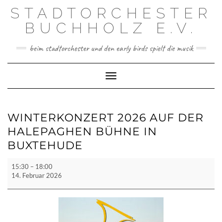
Skip
STADTORCHESTER
to
content
BUCHHOLZ E.V.
beim stadtorchester und den early birds spielt die musik
Toggle Navigation
WINTERKONZERT 2026 AUF DER
HALEPAGHEN BÜHNE IN
BUXTEHUDE
Winterkonzert
15:30
–
18:00
2026
14. Februar 2026
auf
der
Halepaghen
Bühne
in