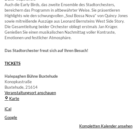
Auch die Early Birds, das zweite Ensemble des Stadtorchesters,
bereichern das Programm in altbewährter Weise. Sie präsentieren
Highlights wie den schwungvollen „Soul Bossa Nova“ von Quincy Jones
sowie mitreißende Auszüge aus Leonard Bernsteins West Side Story.
Die Gesamtleitung beider Orchester obliegt erstmals Jan Krüger.
Genießen Sie einen musikalischen Nachmittag voller Kontraste,
Emotionen und festlicher Atmosphäre.
Das Stadtorchester freut sich auf Ihren Besuch!
TICKETS
Halepaghen Bühne Buxtehude
Konopkastraße
Buxtehude
,
21614
Veranstaltungsort anschauen
Halepaghen
Karte
Bühne
iCal
Buxtehude
Google
Kompletten Kalender ansehen